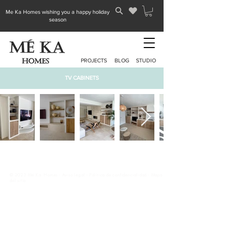
Me Ka Homes wishing you a happy holiday
season
PROJECTS
BLOG
STUDIO
TV CABINETS
© 2023 Mé Ka Homes -
Aviso legal
-
Política de confidencialidad
-
Mapa
del sitio